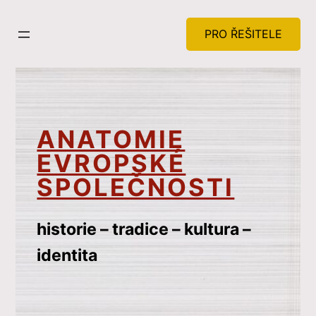
Přeskočit
na
PRO ŘEŠITELE
obsah
ANATOMIE
EVROPSKÉ
SPOLEČNOSTI
historie – tradice – kultura –
identita